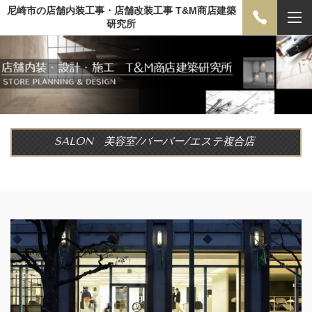
尼崎市の店舗内装工事・店舗改装工事 T&M商店建築
研究所
SALON
美容室/バーバー/エステ複合店