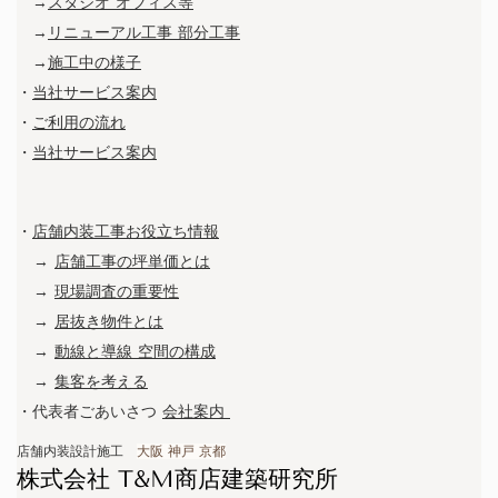
→
スタジオ オフィス等
→
リニューアル工事 部分工事
→
施工中の様子
・
当社サービス案内
・
ご利用の流れ
・
当社サービス案内
・
店舗内装工事お役立ち情報
→
店舗工事の坪単価とは
→
現場調査の重要性
→
居抜き物件とは
→
動線と導線 空間の構成
→
集客を考える
・代表者ごあいさつ
会社案内
店舗内装設計施工
大阪 神戸 京都
株式会社 T&M商店建築研究所